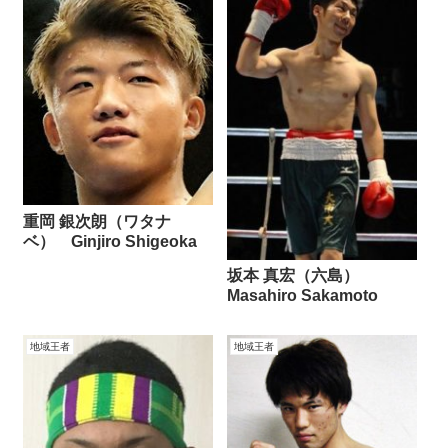
重岡 銀次朗（ワタナ
ベ） Ginjiro Shigeoka
坂本 真宏（六島）
Masahiro Sakamoto
地域王者
地域王者