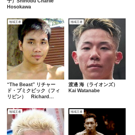
子）Shinobu Charlie
Hosokawa
地域王者
地域王者
“The Beast” リチャー
渡邊 海（ライオンズ）
ド・プミクピック（フィ
Kai Watanabe
リピン） Richard
Pumicpic
地域王者
地域王者