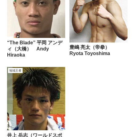
“The Blade” 平岡 アンデ
豊嶋 亮太（帝拳）
ィ（大橋） Andy
Ryota Toyoshima
Hiraoka
地域王者
井上 岳志（ワールドスポ