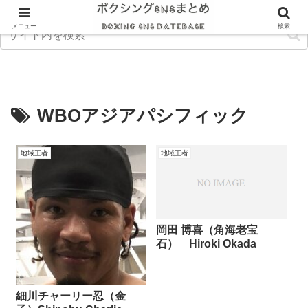
メニュー
検索
WBOアジアパシフィック
地域王者
地域王者
岡田 博喜（角海老宝
石） Hiroki Okada
細川チャーリー忍（金