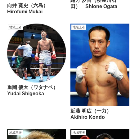
緒方 汐音（寝屋川石
向井 寛史（六島）
田） Shione Ogata
Hirofumi Mukai
地域王者
地域王者
重岡 優大（ワタナベ）
Yudai Shigeoka
近藤 明広（一力）
Akihiro Kondo
地域王者
地域王者