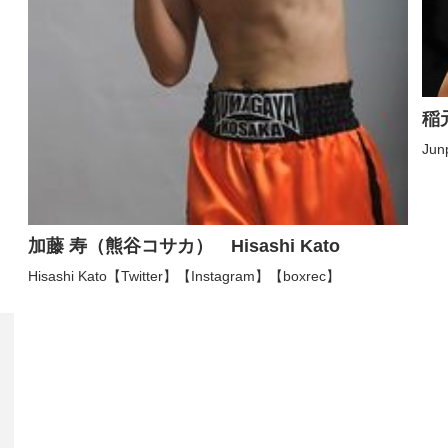
稲
Jun
加藤 寿（熊谷コサカ） Hisashi Kato
Hisashi Kato【Twitter】【Instagram】【boxrec】