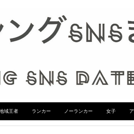
地域王者
ランカー
ノーランカー
女子
ア