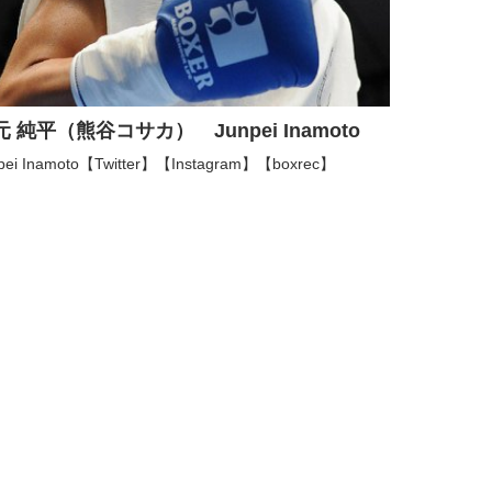
元 純平（熊谷コサカ） Junpei Inamoto
pei Inamoto【Twitter】【Instagram】【boxrec】