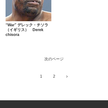
“War” デレック・チソラ
（イギリス） Derek
chisora
次のページ
次
1
2
へ