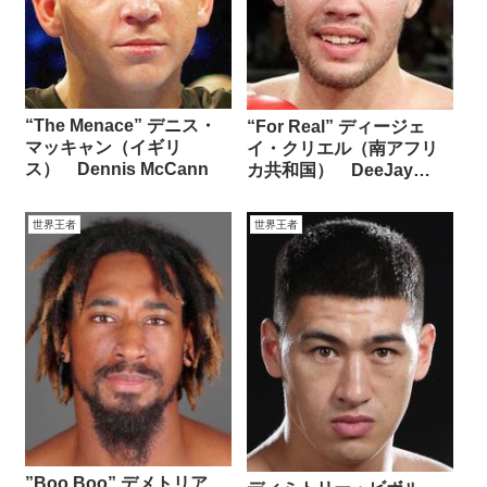
“The Menace” デニス・
“For Real” ディージェ
マッキャン（イギリ
イ・クリエル（南アフリ
ス） Dennis McCann
カ共和国） DeeJay
Kriel
世界王者
世界王者
”Boo Boo” デメトリア