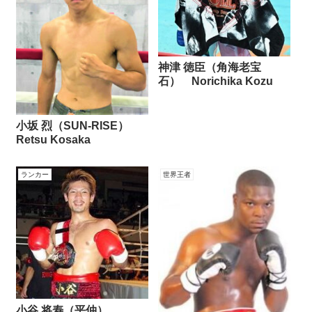
神津 徳臣（角海老宝
石） Norichika Kozu
小坂 烈（SUN-RISE）
Retsu Kosaka
ランカー
世界王者
小谷 将寿（平仲）