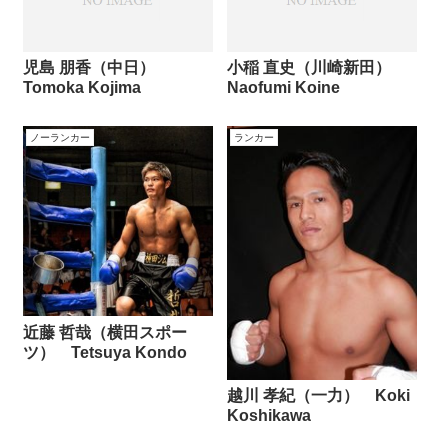
児島 朋香（中日）
小稲 直史（川崎新田）
Tomoka Kojima
Naofumi Koine
ノーランカー
ランカー
近藤 哲哉（横田スポー
ツ） Tetsuya Kondo
越川 孝紀（一力） Koki
Koshikawa