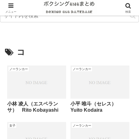
メニュー
検索
コ
ノーランカー
ノーランカー
小林 凌人（エスペラン
小平 唯斗（セレス）
サ） Rito Kobayashi
Yuito Kodaira
女子
ノーランカー