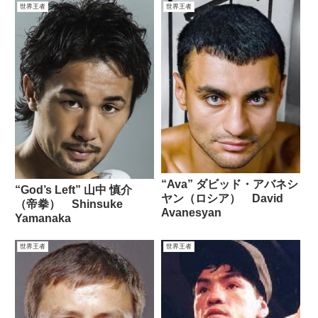
世界王者
世界王者
“Ava” ダビッド・アバネシ
“God’s Left” 山中 慎介
ヤン（ロシア） David
（帝拳） Shinsuke
Avanesyan
Yamanaka
世界王者
世界王者