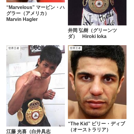
“Marvelous” マービン・ハ
グラー（アメリカ）
Marvin Hagler
井岡 弘樹（グリーンツ
ダ） Hiroki Ioka
世界王者
世界王者
“The Kid” ビリー・ディブ
（オーストラリア）
江藤 光喜（白井具志