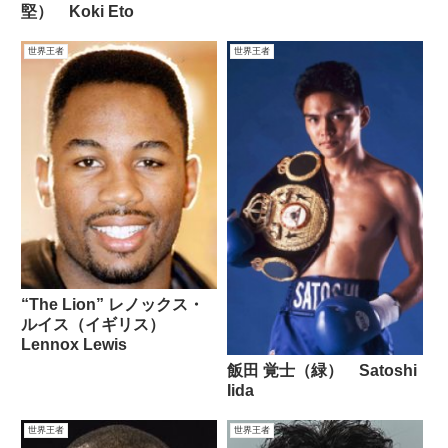
堅） Koki Eto
世界王者
世界王者
“The Lion” レノックス・
ルイス（イギリス）
Lennox Lewis
飯田 覚士（緑） Satoshi
Iida
世界王者
世界王者