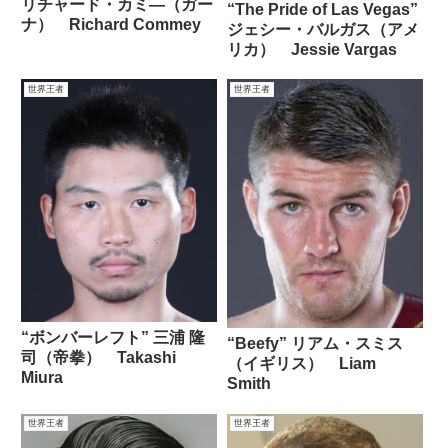
リチャード・カミ―（ガー
“The Pride of Las Vegas”
ナ） Richard Commey
ジェシー・バルガス（アメ
リカ） Jessie Vargas
世界王者
世界王者
“ボンバーレフト” 三浦 隆
“Beefy” リアム・スミス
司（帝拳） Takashi
（イギリス） Liam
Miura
Smith
世界王者
世界王者