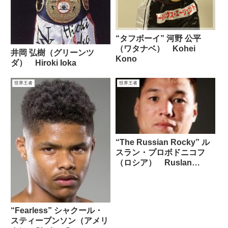
“タフボーイ” 河野 公平
（ワタナベ） Kohei
井岡 弘樹（グリーンツ
Kono
ダ） Hiroki Ioka
世界王者
世界王者
“The Russian Rocky” ル
スラン・プロボドニコフ
（ロシア） Ruslan
Provodnikov
“Fearless” シャクール・
スティーブンソン（アメリ