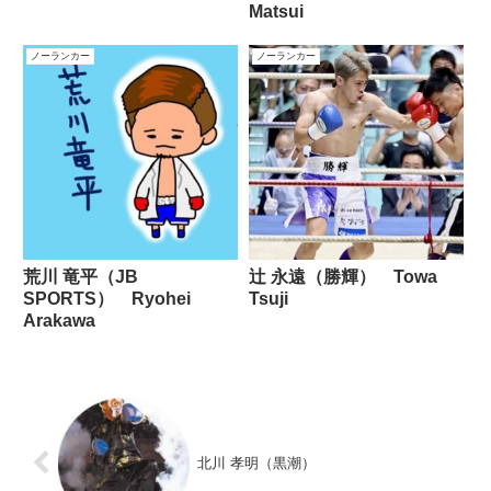
Matsui
ノーランカー
ノーランカー
荒川 竜平（JB
辻 永遠（勝輝） Towa
SPORTS） Ryohei
Tsuji
Arakawa
北川 孝明（黒潮）