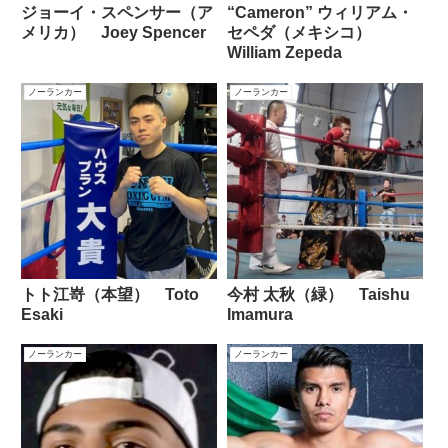
ジョーイ・スペンサー（ア
“Cameron” ウィリアム・
メリカ） Joey Spencer
セペダ（メキシコ）
William Zepeda
ノーランカー
ノーランカー
トト江嵜（本望） Toto
今村 太秋（緑） Taishu
Esaki
Imamura
ノーランカー
ノーランカー