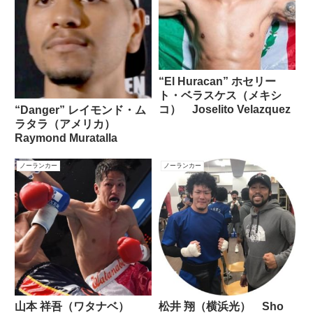
“El Huracan” ホセリー
ト・ベラスケス（メキシ
コ） Joselito Velazquez
“Danger” レイモンド・ム
ラタラ（アメリカ）
Raymond Muratalla
ノーランカー
ノーランカー
山本 祥吾（ワタナベ）
松井 翔（横浜光） Sho