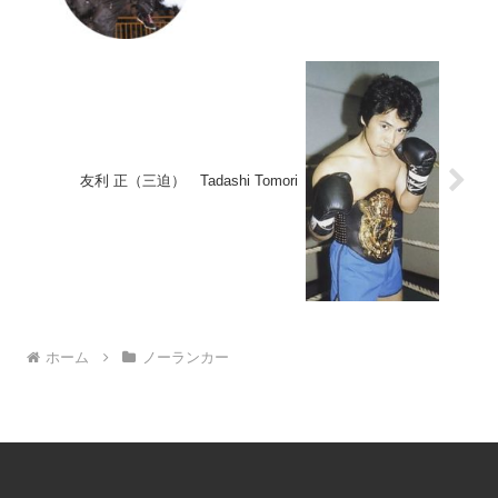
友利 正（三迫） Tadashi Tomori
ホーム
ノーランカー