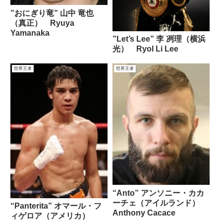
”おにぎり竜” 山中 竜也
（真正） Ryuya
Yamanaka
”Let’s Lee” 李 冽理（横浜
光） Ryol Li Lee
世界王者
世界王者
“Anto” アンソニー・カカ
ーチェ（アイルランド）
“Panterita” オマール・フ
Anthony Cacace
ィゲロア（アメリカ）