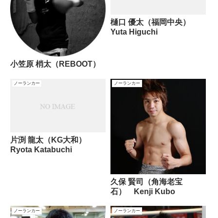
樋口 優太（福岡中央）
Yuta Higuchi
小笠原 梢太（REBOOT）
ノーランカー
ノーランカー
片渕 龍太（KG大和）
Ryota Katabuchi
久保 賢司（角海老宝
石） Kenji Kubo
ノーランカー
ノーランカー