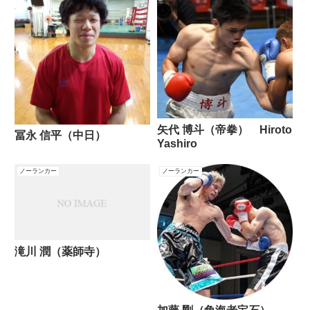
矢代 博斗（帝拳） Hiroto
冨永 信平（中日）
Yashiro
ノーランカー
ノーランカー
滝川 潤（薬師寺）