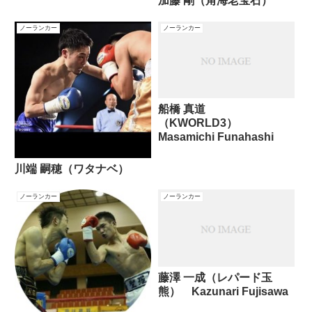
加藤 剛（角海老宝石）
ノーランカー
ノーランカー
船橋 真道
（KWORLD3）
Masamichi Funahashi
川端 嗣穂（ワタナベ）
ノーランカー
ノーランカー
藤澤 一成（レパード玉
熊） Kazunari Fujisawa