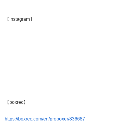
【Instagram】
【boxrec】
https://boxrec.com/en/proboxer/836687