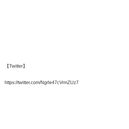
【Twitter】
https://twitter.com/Ngrle47cVrmZUz7