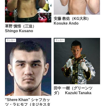
安藤 教佑（KG大和）
Kosuke Ando
草野 慎悟（三迫）
Shingo Kusano
ランカー
ランカー
田中 一樹（グリーンツ
ダ） Kazuki Tanaka
“Shere Khan” シャフカッ
ツ・ラヒモフ（タジキスタ