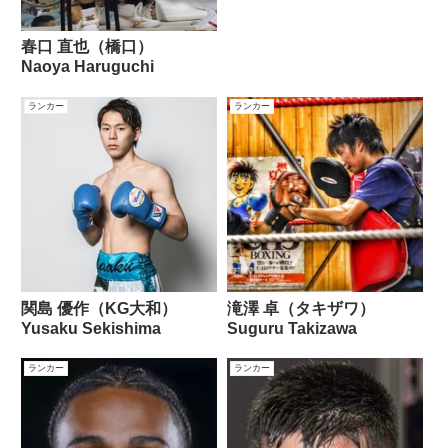
春口 直也（橋口）
Naoya Haruguchi
ランカー
ランカー
関島 優作（KG大和）
滝澤 卓（タキザワ）
Yusaku Sekishima
Suguru Takizawa
ランカー
ランカー