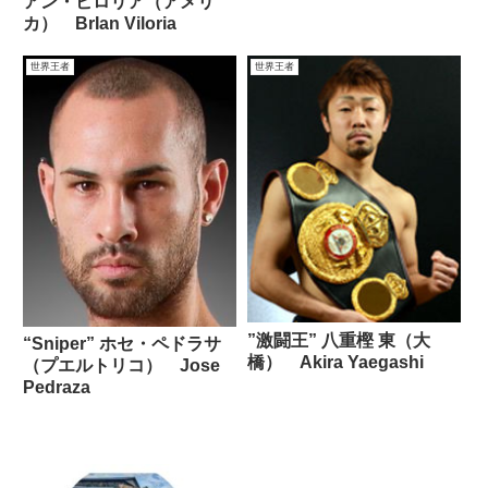
アン・ビロリア（アメリ
カ） BrIan Viloria
世界王者
世界王者
”激闘王” 八重樫 東（大
“Sniper” ホセ・ペドラサ
橋） Akira Yaegashi
（プエルトリコ） Jose
Pedraza