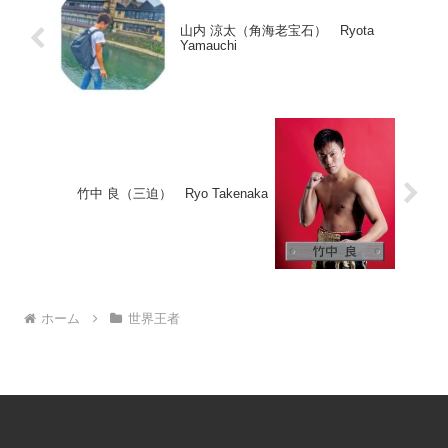
山内 涼太（角海老宝石） Ryota
Yamauchi
竹中 良（三迫） Ryo Takenaka
ホーム
世界王者