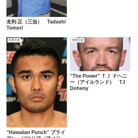
友利 正（三迫） Tadashi
Tomori
世界王者
世界王者
“The Power” ＴＪ ドヘニ
ー（アイルランド） TJ
Doheny
“Hawaiian Punch” ブライ