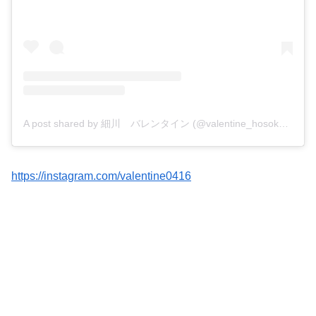
A post shared by 細川 バレンタイン (@valentine_hosokawa)
https://instagram.com/valentine0416