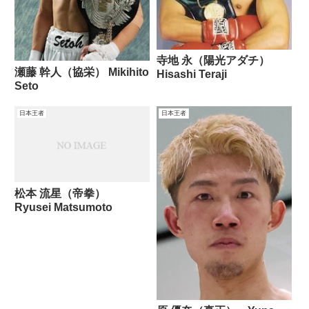
寺地 永（陽光アダチ）
瀬藤 幹人（協栄） Mikihito
Hisashi Teraji
Seto
日本王者
日本王者
松本 流星（帝拳）
Ryusei Matsumoto