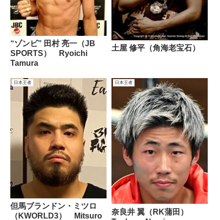
“ゾンビ” 田村 亮一（JB
土屋 修平（角海老宝石）
SPORTS） Ryoichi
Tamura
日本王者
日本王者
但馬ブランドン・ミツロ
奈良井 翼（RK蒲田）
（KWORLD3） Mitsuro