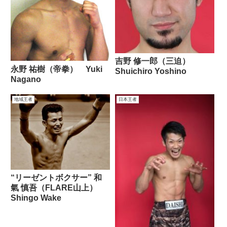
吉野 修一郎（三迫）
永野 祐樹（帝拳） Yuki
Shuichiro Yoshino
Nagano
地域王者
日本王者
“リーゼントボクサー” 和
氣 慎吾（FLARE山上）
Shingo Wake