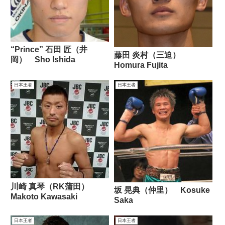
“Prince” 石田 匠（井
藤田 炎村（三迫）
岡） Sho Ishida
Homura Fujita
日本王者
日本王者
川崎 真琴（RK蒲田）
坂 晃典（仲里） Kosuke
Makoto Kawasaki
Saka
日本王者
日本王者