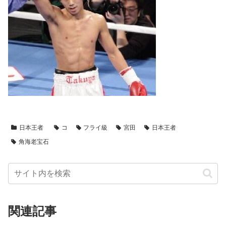
日本王者
コ
フライ級
宮田
日本王者
角海老宝石
関連記事