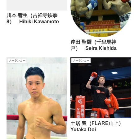
川本 響生（吉祥寺鉄拳
8） Hibiki Kawamoto
岸田 聖羅（千里馬神
戸） Seira Kishida
ノーランカー
ノーランカー
土居 豊（FLARE山上）
Yutaka Doi