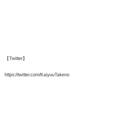
【Twitter】
https://twitter.com/KaiyuuTakeno