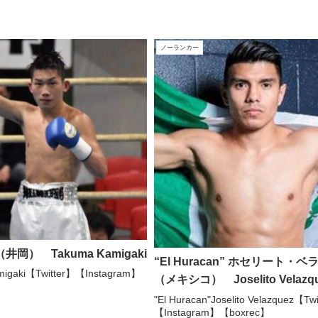
ノーランカー
井岡） Takuma Kamigaki
“El Huracan” ホセリート・
migaki【Twitter】【Instagram】
（メキシコ） Joselito Velazq
"El Huracan"Joselito Velazquez【Tw
【Instagram】【boxrec】