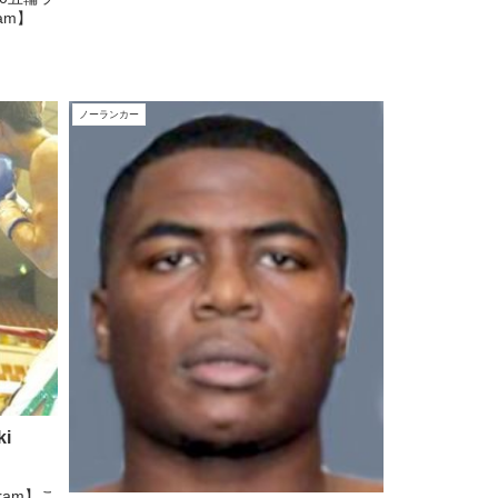
ram】
ノーランカー
i
agram】こ