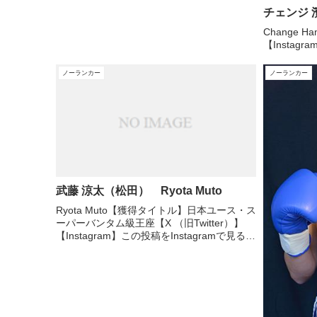
チェンジ 
Change Ha
【Instagr
ノーランカー
ノーランカー
武藤 涼太（松田） Ryota Muto
Ryota Muto【獲得タイトル】日本ユース・ス
ーパーバンタム級王座【X （旧Twitter）】
【Instagram】この投稿をInstagramで見る武
藤涼太 (@ryota_m14)がシェアした投稿
【boxrec】