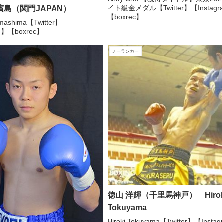
イト級金メダル【Twitter】【Instag
濱島（関門JAPAN）
【boxrec】
mashima【Twitter】
am】【boxrec】
ノーランカー
徳山 洋輝（千里馬神戸） Hirok
Tokuyama
Hiroki Tokuyama【Twitter】【Inst