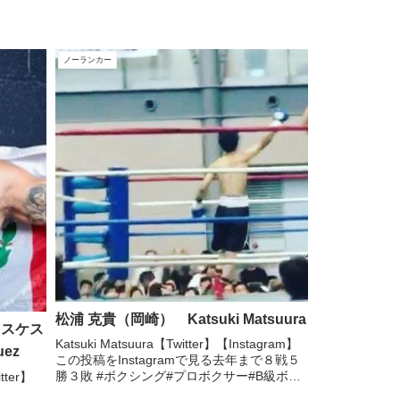
ノーランカー
松浦 克貴（岡崎） Katsuki Matsuura
ベラスケス
Katsuki Matsuura【Twitter】【Instagram】
uez
この投稿をInstagramで見る去年まで８戦５
勝３敗 #ボクシング#プロボクサー#B級ボク
itter】
サー#新人王西軍代表#中日本新人王技能賞#