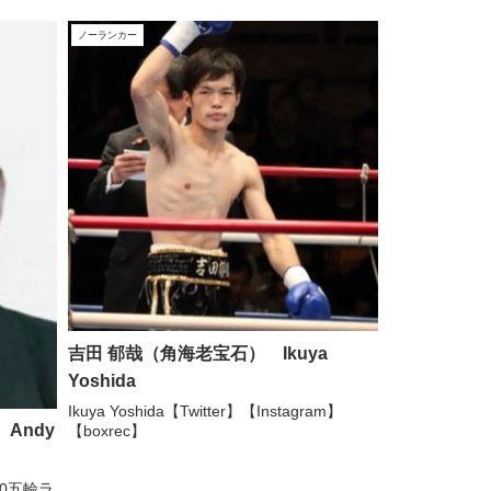
愛知県#岡崎ボクシングジム 松浦克...
ノーランカー
吉田 郁哉（角海老宝石） Ikuya
Yoshida
Ikuya Yoshida【Twitter】【Instagram】
Andy
【boxrec】
20五輪ラ