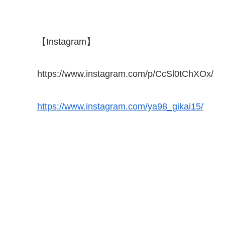
【Instagram】
https://www.instagram.com/p/CcSl0tChXOx/
https://www.instagram.com/ya98_gikai15/