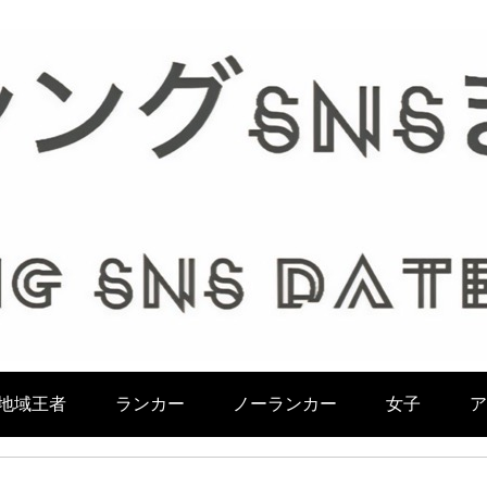
地域王者
ランカー
ノーランカー
女子
ア