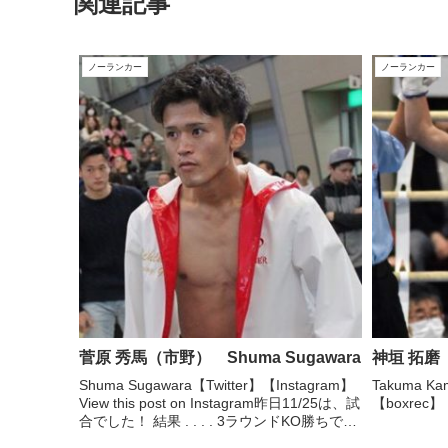
関連記事
ノーランカー
ノーランカー
菅原 秀馬（市野） Shuma Sugawara
神垣 拓磨（
Shuma Sugawara【Twitter】【Instagram】
Takuma Ka
View this post on Instagram昨日11/25は、試
【boxrec】
合でした！ 結果 . . . . 3ラウンドKO勝ちでし
た！！ 応援や、練習付き合ってくれた方、