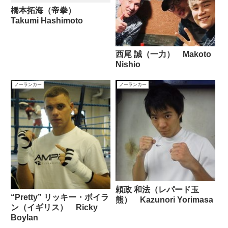
橋本拓海（帝拳）
Takumi Hashimoto
西尾 誠（一力） Makoto
Nishio
ノーランカー
ノーランカー
頼政 和法（レパード玉
“Pretty” リッキー・ボイラ
熊） Kazunori Yorimasa
ン（イギリス） Ricky
Boylan