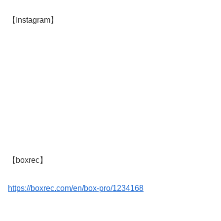
【Instagram】
【boxrec】
https://boxrec.com/en/box-pro/1234168