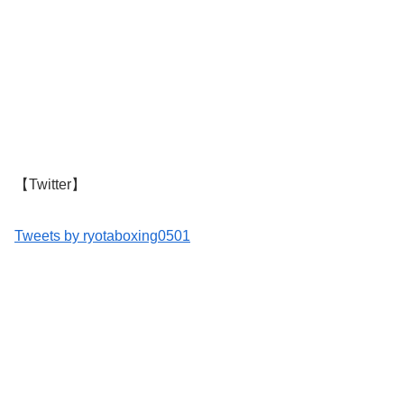
【Twitter】
Tweets by ryotaboxing0501