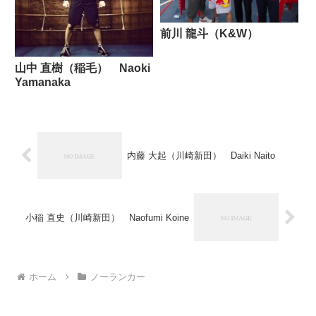
前川 龍斗（K&W）
山中 直樹（稲毛） Naoki
Yamanaka
内藤 大起（川崎新田） Daiki Naito
小稲 直史（川崎新田） Naofumi Koine
ホーム
ノーランカー