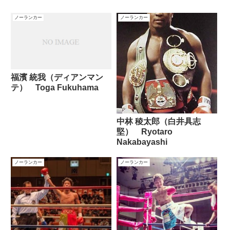
ノーランカー
ノーランカー
福濱 統我（ディアンマン
テ） Toga Fukuhama
中林 稜太郎（白井具志
堅） Ryotaro
Nakabayashi
ノーランカー
ノーランカー