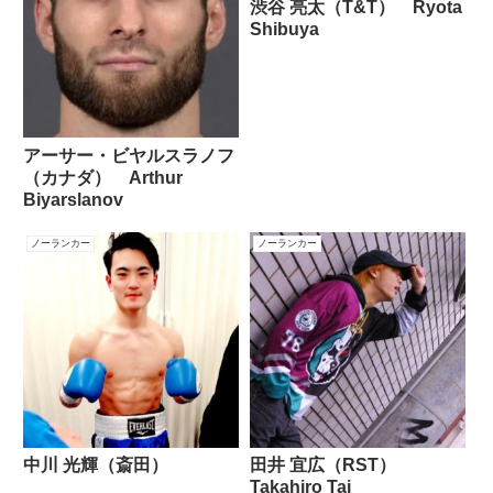
渋谷 亮太（T&T） Ryota
Shibuya
アーサー・ビヤルスラノフ
（カナダ） Arthur
Biyarslanov
ノーランカー
ノーランカー
中川 光輝（斎田）
田井 宜広（RST）
Takahiro Tai