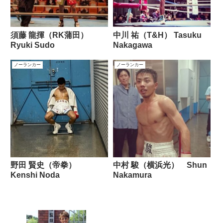
須藤 龍揮（RK蒲田）
中川 祐（T&H） Tasuku
Ryuki Sudo
Nakagawa
ノーランカー
ノーランカー
野田 賢史（帝拳）
中村 駿（横浜光） Shun
Kenshi Noda
Nakamura