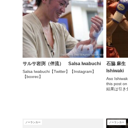
サルサ岩渕（伴流） Salsa Iwabuchi
石脇 麻生
Ishiwaki
Salsa Iwabuchi【Twitter】【Instagram】
【boxrec】
Aso Ishiwa
this post
結果は引き
ないし、ア
あかんところ
ノーランカー
ノーランカー