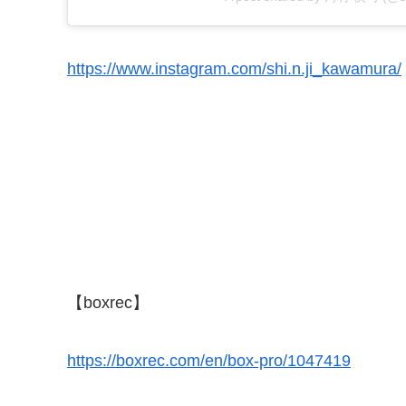
https://www.instagram.com/shi.n.ji_kawamura/
【boxrec】
https://boxrec.com/en/box-pro/1047419