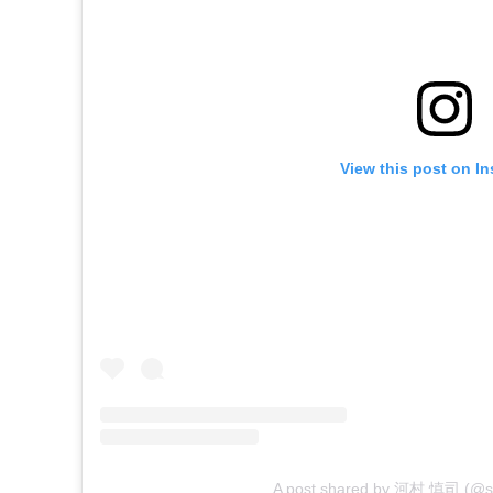
View this post on I
A post shared by 河村 慎司 (@sh