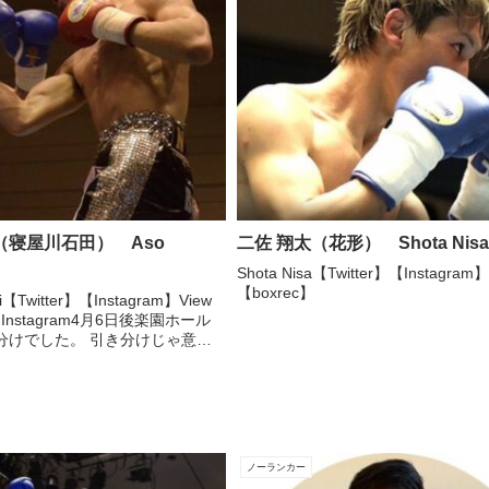
（寝屋川石田） Aso
二佐 翔太（花形） Shota Nis
Shota Nisa【Twitter】【Instagram
【boxrec】
ki【Twitter】【Instagram】View
 on Instagram4月6日後楽園ホール
分けでした。 引き分けじゃ意味
メリカ帰りでここは絶対に勝たな
。 ほん...
ノーランカー