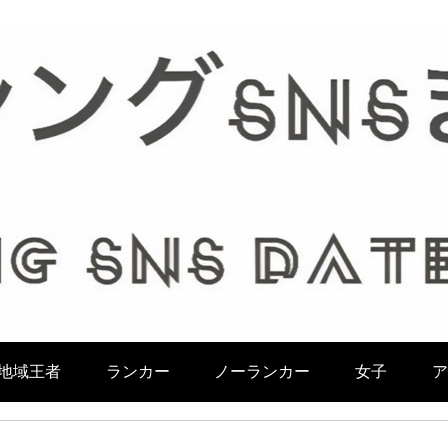
地域王者
ランカー
ノーランカー
女子
ア