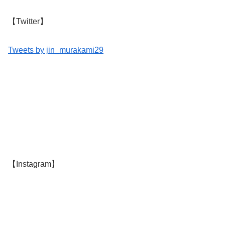
【Twitter】
Tweets by jin_murakami29
【Instagram】