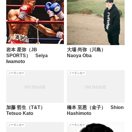
岩本 星弥（JB
大場 尚弥（川島）
SPORTS） Seiya
Naoya Oba
Iwamoto
ノーランカー
ノーランカー
加藤 哲生（T&T）
橋本 至恩（金子） Shion
Tetsuo Kato
Hashimoto
ノーランカー
ノーランカー