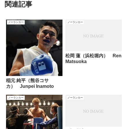
関連記事
ノーランカー
ノーランカー
松岡 蓮（浜松堀内） Ren
Matsuoka
稲元 純平（熊谷コサ
カ） Junpei Inamoto
ノーランカー
ノーランカー