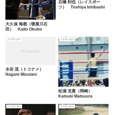
石橋 利也（レイスポー
ツ） Toshiya Ishibashi
大久保 海都（寝屋川石
田） Kaito Okubo
ノーランカー
ノーランカー
水谷 流（トコナメ）
Nagare Mizutani
松浦 克貴（岡崎）
Katsuki Matsuura
ノーランカー
ノーランカー