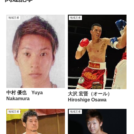
地域王者
地域王者
中村 優也 Yuya
大沢 宏晋（オール）
Nakamura
Hiroshige Osawa
地域王者
地域王者