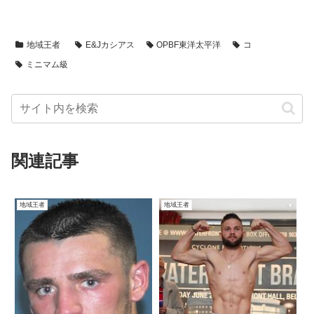
地域王者
E&Jカシアス
OPBF東洋太平洋
コ
ミニマム級
関連記事
地域王者
地域王者