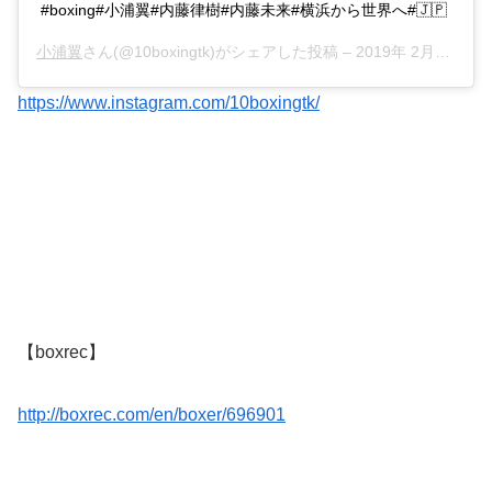
#boxing#小浦翼#内藤律樹#内藤未来#横浜から世界へ#🇯🇵
小浦翼
さん(@10boxingtk)がシェアした投稿 –
2019年 2月月28日午後7時58分PST
https://www.instagram.com/10boxingtk/
【boxrec】
http://boxrec.com/en/boxer/696901