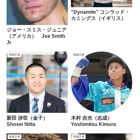
“Dynamite” コンラッド・
カミングス（イギリス）
ジョー・スミス・ジュニア
（アメリカ） Joe Smith
Jr
地域王者
地域王者
新田 渉世（金子）
木村 吉光（志成）
Shosei Nitta
Yoshimitsu Kimura
地域王者
地域王者