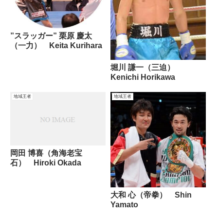
”スラッガー” 栗原 慶太
（一力） Keita Kurihara
堀川 謙一（三迫）
Kenichi Horikawa
地域王者
地域王者
岡田 博喜（角海老宝
石） Hiroki Okada
大和 心（帝拳） Shin
Yamato