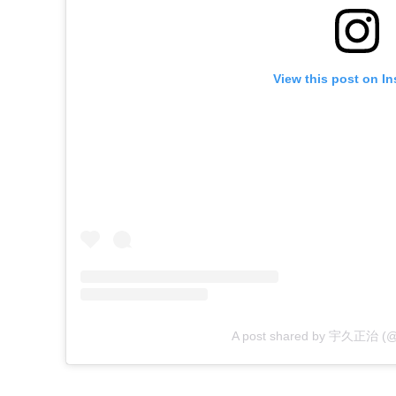
View this post on I
A post shared by 宇久正治 (@