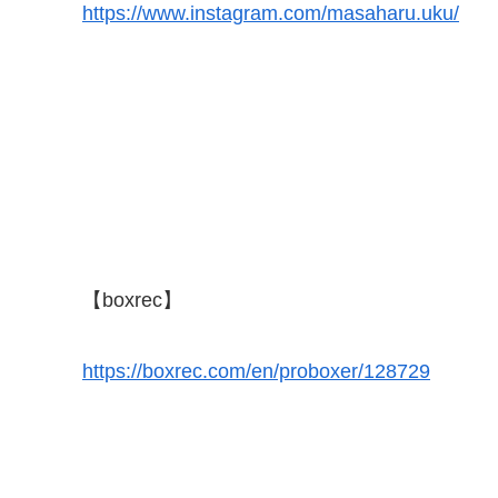
https://www.instagram.com/masaharu.uku/
【boxrec】
https://boxrec.com/en/proboxer/128729