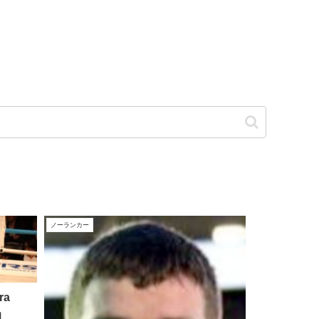
ノーランカー
ra
m】