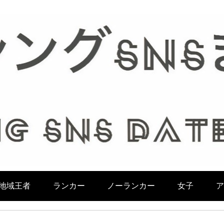
地域王者
ランカー
ノーランカー
女子
ア