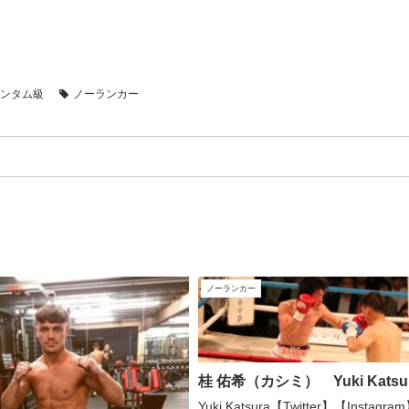
バンタム級
ノーランカー
ノーランカー
桂 佑希（カシミ） Yuki Katsu
Yuki Katsura【Twitter】【Instagra