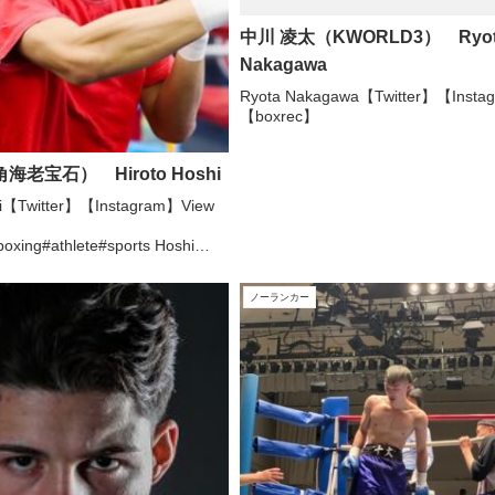
中川 凌太（KWORLD3） Ryot
Nakagawa
Ryota Nakagawa【Twitter】【Insta
【boxrec】
海老宝石） Hiroto Hoshi
hi【Twitter】【Instagram】View
oxing#athlete#sports Hoshi
(@hrt.boxing)がシェアした投稿 -
ノーランカー