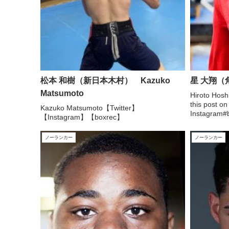
松本 和樹（新日本木村） Kazuko
星 大翔（角
Matsumoto
Hiroto Hos
this post on
Kazuko Matsumoto【Twitter】
Instagram#b
【Instagram】【boxrec】
Hirotoさん
...
ノーランカー
ノーランカー