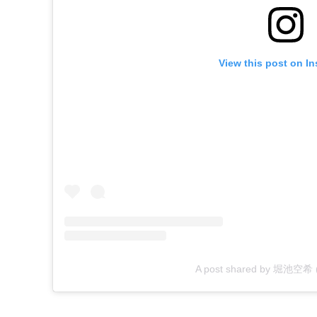
View this post on I
A post shared by 堀池空希 (