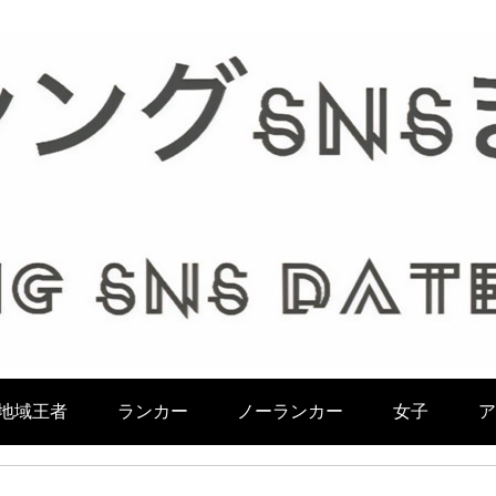
地域王者
ランカー
ノーランカー
女子
ア