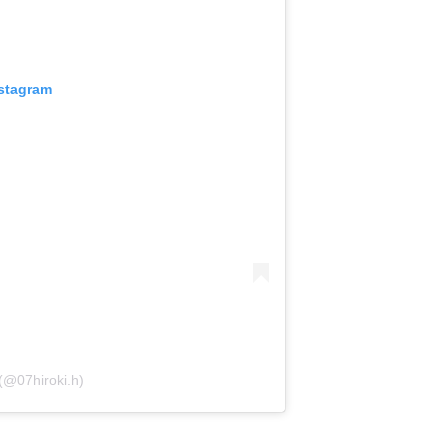
nstagram
@07hiroki.h)