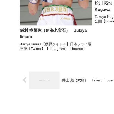
粉川 拓也（角
Kogawa
Takuya Ko
公開【boxr
飯村 樹輝弥（角海老宝石） Jukiya
Iimura
Jukiya Iimura【獲得タイトル】日本フライ級
王座【Twitter】【Instagram】【boxrec】
井上 彪（六島） Takeru Inoue