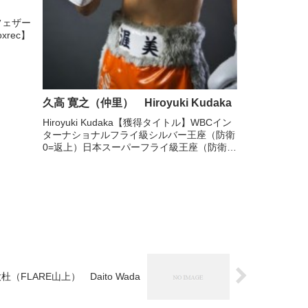
フェザー
xrec】
久高 寛之（仲里） Hiroyuki Kudaka
Hiroyuki Kudaka【獲得タイトル】WBCイン
ターナショナルフライ級シルバー王座（防衛
0=返上）日本スーパーフライ級王座（防衛
0）【Twitter】【Instagram】【boxrec】
杜（FLARE山上） Daito Wada