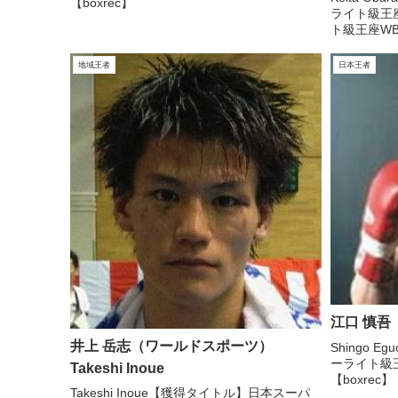
【boxrec】
ライト級王
ト級王座W
ター級王座日
【Instagram】
地域王者
日本王者
江口 慎吾（
井上 岳志（ワールドスポーツ）
Shingo 
ーライト級王座
Takeshi Inoue
【boxrec】
Takeshi Inoue【獲得タイトル】日本スーパ