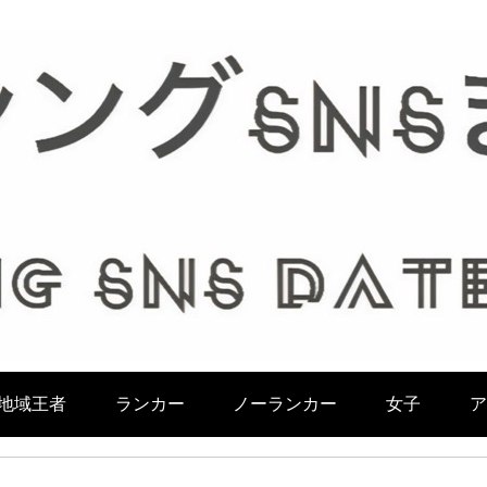
地域王者
ランカー
ノーランカー
女子
ア