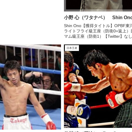
小野 心（ワタナベ） Shin On
Shin Ono【獲得タイトル】OPBF
ライトフライ級王座（防衛0=返上）
マム級王座（防衛1）【Twitter】な
【Instagram】【boxrec】
日本王者