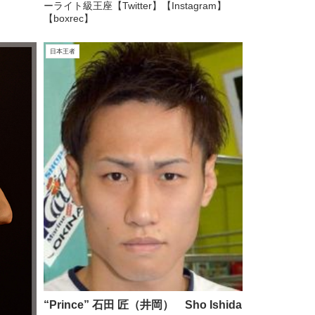
ーライト級王座【Twitter】【Instagram】
【boxrec】
日本王者
“Prince” 石田 匠（井岡） Sho Ishida