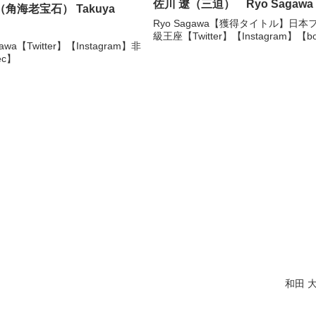
佐川 遼（三迫） Ryo Sagawa
海老宝石） Takuya
Ryo Sagawa【獲得タイトル】日本
級王座【Twitter】【Instagram】【bo
gawa【Twitter】【Instagram】非
ec】
和田 大