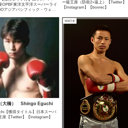
ー級王座（防衛2=返上）【Twitter】
座OPBF東洋太平洋スーパーライ
【Instagram】【boxrec】
BOアジアパシフィック・ウェル
本ウェルター級王座【Twitter】
View this post on I...
地域王者
大橋） Shingo Eguchi
Eguchi【獲得タイトル】日本スーパ
【Twitter】【Instagram】