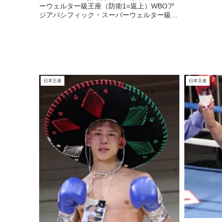
ーウェルター級王座（防衛1=返上）WBOア
ジアパシフィック・スーパーウェルター級王
座（防衛0=返上）OPBF東洋太平洋スーパー
ウェルター級王座（防衛0=返上）WBOアジ
アパシフィック・スー...
日本王者
日本王者