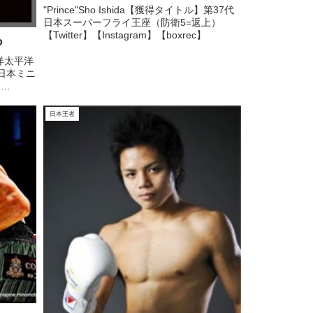
"Prince"Sho Ishida【獲得タイトル】第37代
日本スーパーフライ王座（防衛5=返上）
【Twitter】【Instagram】【boxrec】
o
東洋太平洋
日本ミニ
し
日本王者