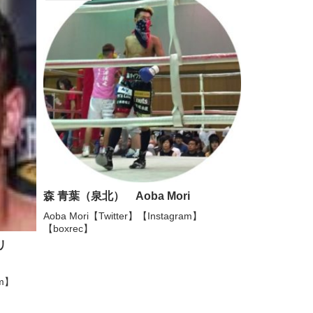
森 青葉（泉北） Aoba Mori
Aoba Mori【Twitter】【Instagram】
【boxrec】
リ
am】