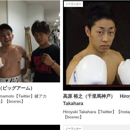
ノーランカー
（ビッグアーム）
高原 裕之（千里馬神戸） Hiroy
Yamamoto【Twitter】鍵アカ
am】【boxrec】
Takahara
Hiroyuki Takahara【Twitter】【Ins
【boxrec】
ノーランカー