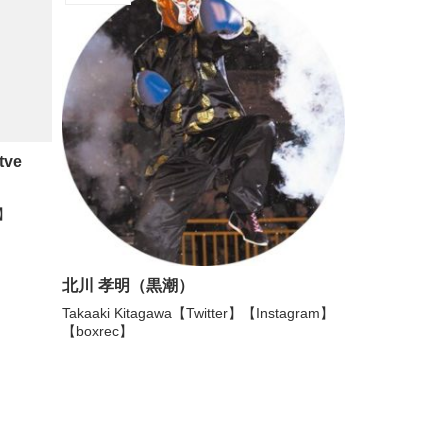
ve
m】
北川 孝明（黒潮）
Takaaki Kitagawa【Twitter】【Instagram】
【boxrec】