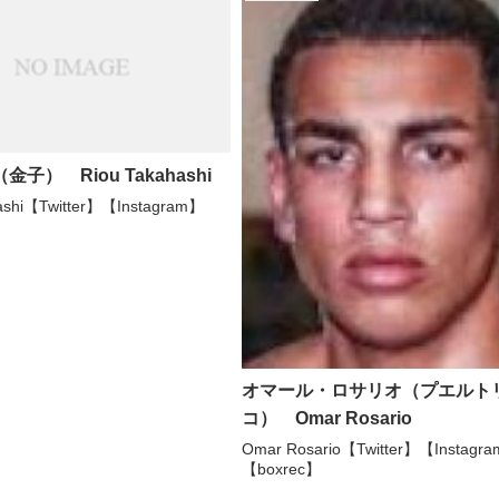
金子） Riou Takahashi
hashi【Twitter】【Instagram】
オマール・ロサリオ（プエルト
コ） Omar Rosario
Omar Rosario【Twitter】【Instagr
【boxrec】