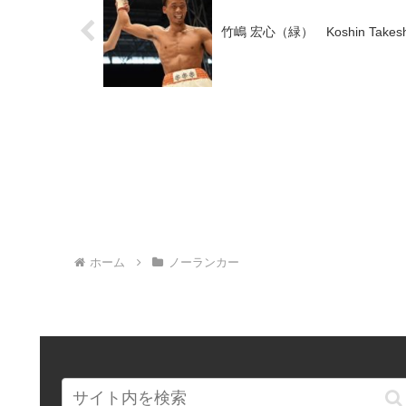
竹嶋 宏心（緑） Koshin Takesh
ホーム
ノーランカー