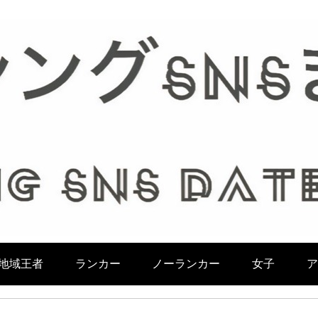
地域王者
ランカー
ノーランカー
女子
ア