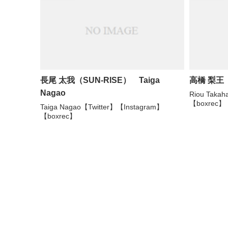
長尾 太我（SUN-RISE） Taiga
高橋 梨王（
Nagao
Riou Taka
【boxrec】
Taiga Nagao【Twitter】【Instagram】
【boxrec】