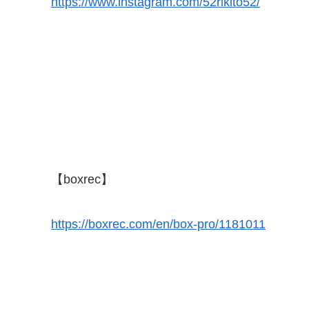
https://www.instagram.com/52rikito52/
【boxrec】
https://boxrec.com/en/box-pro/1181011