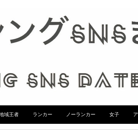
地域王者
ランカー
ノーランカー
女子
ア