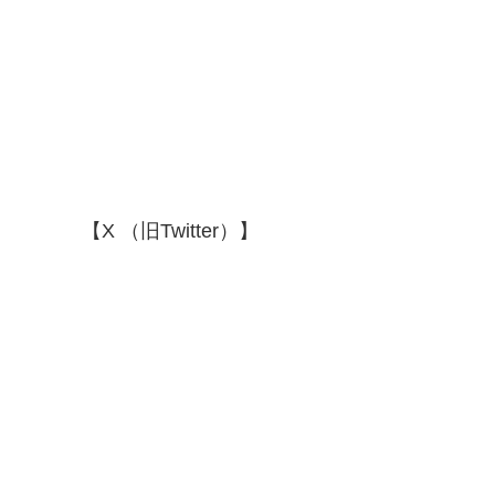
【X （旧Twitter）】