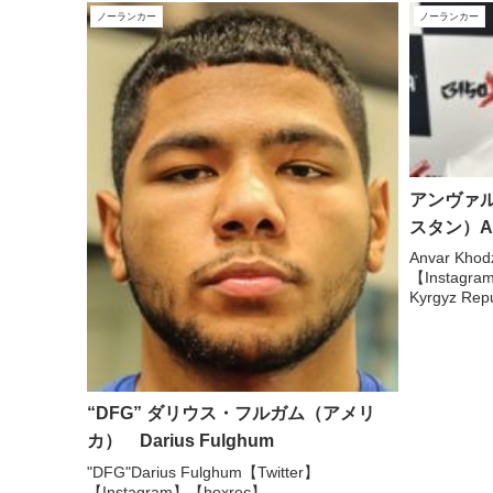
ノーランカー
ノーランカー
アンヴァ
スタン）Anv
Anvar Kho
【Instag
Kyrgyz Repu
がシェアした
“DFG” ダリウス・フルガム（アメリ
カ） Darius Fulghum
"DFG"Darius Fulghum【Twitter】
【Instagram】【boxrec】