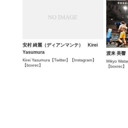
安村 綺麗（ディアンマンテ） Kirei
Yasumura
渡来 美響（
Kirei Yasumura【Twitter】【Instagram】
Mikyo Wat
【boxrec】
【boxrec】