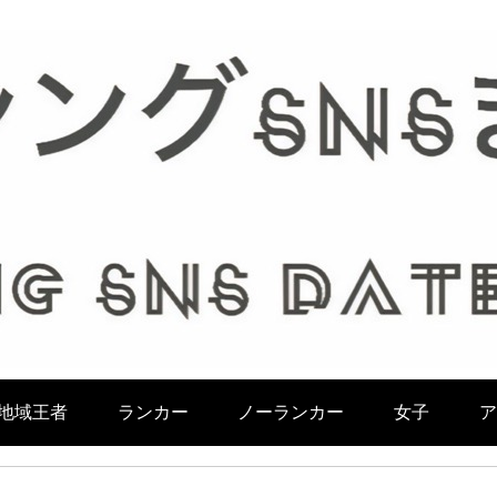
地域王者
ランカー
ノーランカー
女子
ア