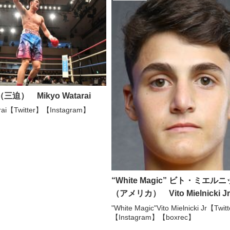
三迫） Mikyo Watarai
arai【Twitter】【Instagram】
“White Magic” ビト・ミエル
（アメリカ） Vito Mielnicki J
"White Magic"Vito Mielnicki Jr【Twit
【Instagram】【boxrec】