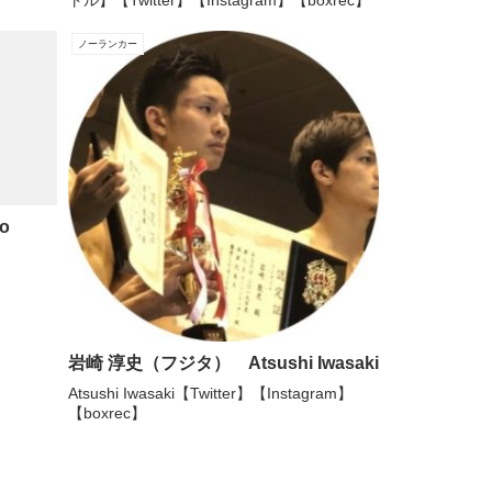
トル】【Twitter】【Instagram】【boxrec】
ノーランカー
o
岩崎 淳史（フジタ） Atsushi Iwasaki
Atsushi Iwasaki【Twitter】【Instagram】
【boxrec】