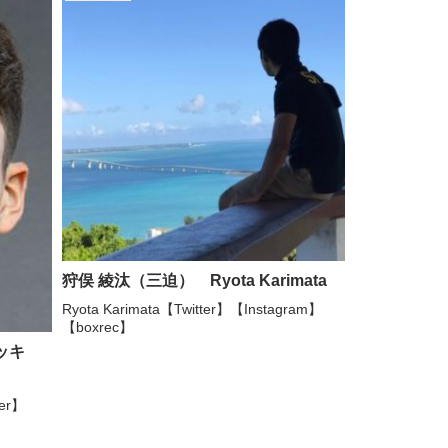
狩俣 綾汰（三迫） Ryota Karimata
Ryota Karimata【Twitter】【Instagram】
【boxrec】
ニッキ
r
ter】