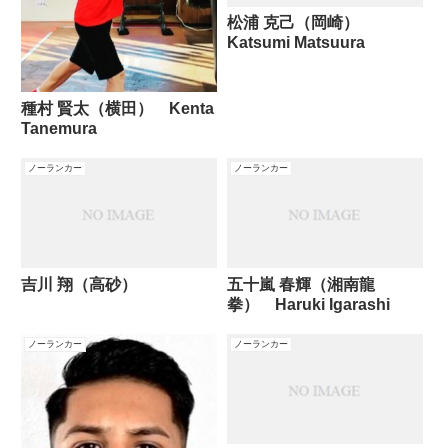
松浦 克己（岡崎）
Katsumi Matsuura
種村 賢太（横田） Kenta
Tanemura
ノーランカー
ノーランカー
吉川 翔（高砂）
五十嵐 春輝（湘南龍
拳） Haruki Igarashi
ノーランカー
ノーランカー