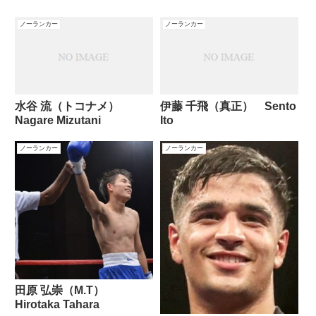
ノーランカー
ノーランカー
水谷 流（トコナメ）
伊藤 千飛（真正） Sento
Nagare Mizutani
Ito
ノーランカー
ノーランカー
田原 弘崇（M.T）
Hirotaka Tahara