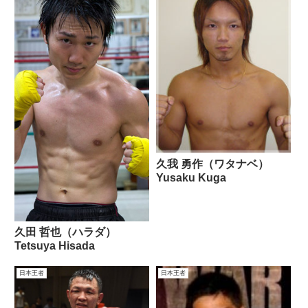
久我 勇作（ワタナベ）
Yusaku Kuga
久田 哲也（ハラダ）
Tetsuya Hisada
日本王者
日本王者