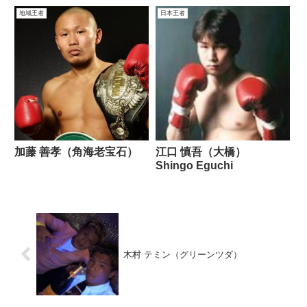
地域王者
日本王者
加藤 善孝（角海老宝石）
江口 慎吾（大橋）
Shingo Eguchi
木村 テミン（グリーンツダ）