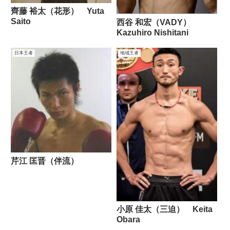
齊藤 裕太（花形） Yuta
Saito
西谷 和宏（VADY）
Kazuhiro Nishitani
日本王者
地域王者
芹江 匡晋（伴流）
小原 佳太（三迫） Keita
Obara