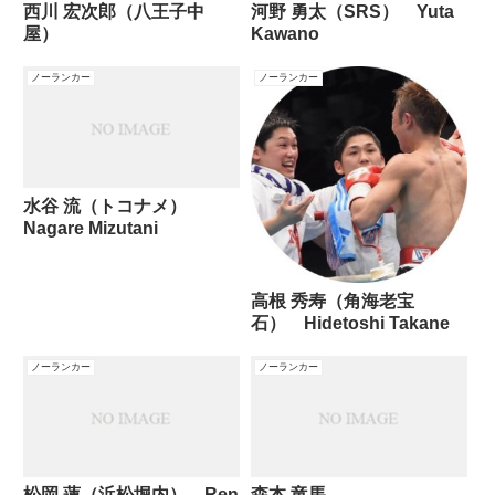
西川 宏次郎（八王子中
河野 勇太（SRS） Yuta
屋）
Kawano
ノーランカー
ノーランカー
水谷 流（トコナメ）
Nagare Mizutani
高根 秀寿（角海老宝
石） Hidetoshi Takane
ノーランカー
ノーランカー
松岡 蓮（浜松堀内） Ren
森本 竜馬