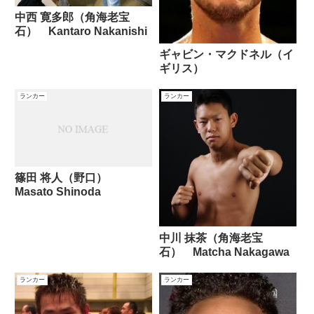
中西 寛多郎（角海老宝
石） Kantaro Nakanishi
ギャビン・マクドネル（イ
ギリス）
ランカー
ランカー
篠田 将人（野口）
Masato Shinoda
中川 抹茶（角海老宝
石） Matcha Nakagawa
ランカー
ランカー