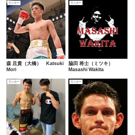
ランカー
ランカー
森 且貴（大橋） Katsuki
脇田 将士（ミツキ）
Mori
Masashi Wakita
ランカー
ランカー