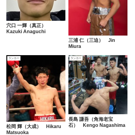
穴口 一輝（真正）
Kazuki Anaguchi
三浦 仁（三迫） Jin
Miura
ランカー
ランカー
長島 謙吾（角海老宝
石） Kengo Nagashima
松岡 輝（大成） Hikaru
Matsuoka