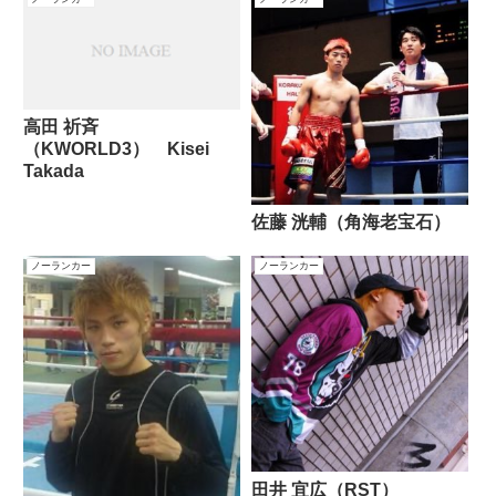
高田 祈斉
（KWORLD3） Kisei
Takada
佐藤 洸輔（角海老宝石）
ノーランカー
ノーランカー
田井 宜広（RST）