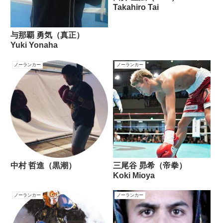
Takahiro Tai
与那覇 勇気（真正）
Yuki Yonaha
ノーランカー
ノーランカー
中村 哲進（黒潮）
三尾谷 昴希（帝拳）
Koki Mioya
ノーランカー
ノーランカー