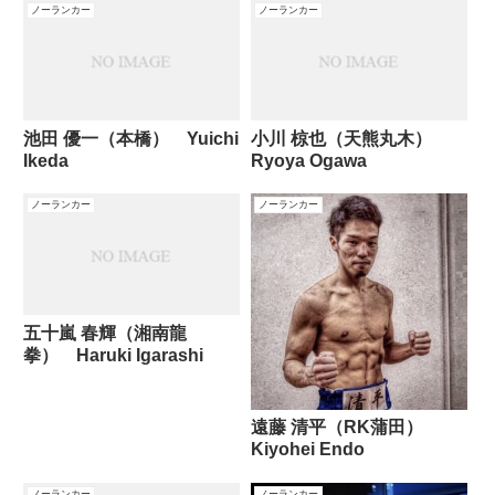
ノーランカー
ノーランカー
池田 優一（本橋） Yuichi
小川 椋也（天熊丸木）
Ikeda
Ryoya Ogawa
ノーランカー
ノーランカー
五十嵐 春輝（湘南龍
拳） Haruki Igarashi
遠藤 清平（RK蒲田）
Kiyohei Endo
ノーランカー
ノーランカー